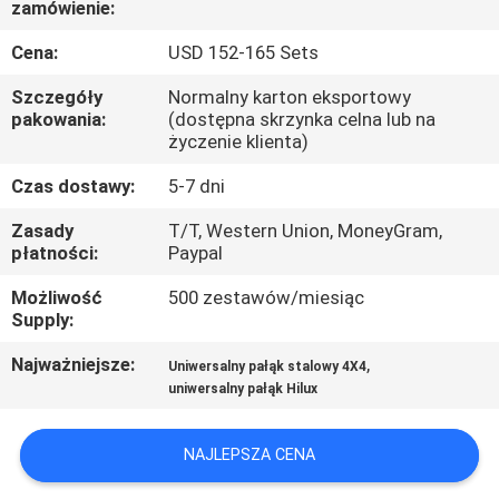
zamówienie:
FABRYCE
Cena:
USD 152-165 Sets
KONTROLA
Szczegóły
Normalny karton eksportowy
JAKOŚCI
pakowania:
(dostępna skrzynka celna lub na
życzenie klienta)
Czas dostawy:
5-7 dni
SKONTAKTUJ
SIĘ
Zasady
T/T, Western Union, MoneyGram,
płatności:
Paypal
Z
Możliwość
500 zestawów/miesiąc
NAMI
Supply:
Najważniejsze:
,
Uniwersalny pałąk stalowy 4X4
AKTUALNOŚCI
uniwersalny pałąk Hilux
SPRAWY
NAJLEPSZA CENA