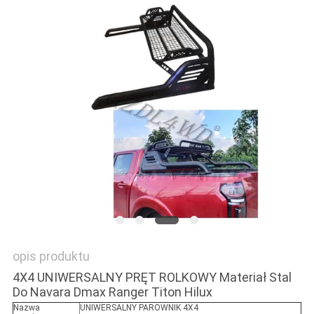
POPROSIĆ
O
WYCENĘ
SHOPPING
ONLINE
SITEMAP
PRIVACY
POLICY
opis produktu
4X4 UNIWERSALNY PRĘT ROLKOWY Materiał Stal
Do Navara Dmax Ranger Titon Hilux
Nazwa
UNIWERSALNY PAROWNIK 4X4