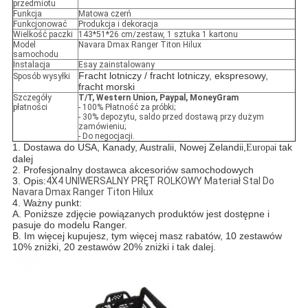
przedmiotu
Funkcja
Matowa czerń
Funkcjonować
Produkcja i dekoracja
Wielkość paczki
143*51*26 cm/zestaw, 1 sztuka 1 kartonu
Model
Navara Dmax Ranger Titon Hilux
samochodu
Instalacja
Esay zainstalowany
Fracht lotniczy / fracht lotniczy, ekspresowy,
Sposób wysyłki
fracht morski
Szczegóły
T/T, Western Union, Paypal, MoneyGram
płatności
- 100% Płatność za próbki;
- 30% depozytu, saldo przed dostawą przy dużym
zamówieniu;
- Do negocjacji.
1. Dostawa do USA, Kanady, Australii, Nowej Zelandii,
i tak
Europa
dalej
2. Profesjonalny dostawca akcesoriów samochodowych
3. Opis:
4X4 UNIWERSALNY PRĘT ROLKOWY Materiał Stal Do
Navara Dmax Ranger Titon Hilux
4. Ważny punkt:
A. Poniższe zdjęcie powiązanych produktów jest dostępne i
pasuje do modelu Ranger.
B. Im więcej kupujesz, tym więcej masz rabatów, 10 zestawów
10% zniżki, 20 zestawów 20% zniżki i tak dalej.