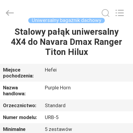
Horn
E-
Commerce
Co.,
Ltd..
Uniwersalny bagażnik dachowy
All
Rights
Stalowy pałąk uniwersalny
DOM
Reserved.
4X4 do Navara Dmax Ranger
PRODUKTY
Titon Hilux
FILMY
Miejsce
Hefei
pochodzenia:
O
Nazwa
Purple Horn
handlowa:
NAS
Orzecznictwo:
Standard
WYCIECZKA
Numer modelu:
URB-5
PO
Minimalne
5 zestawów