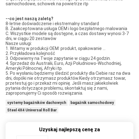
samochodowe, schowek na powietrze itp
--co jest naszą zaletą?
8-letnie doświadczenie i ekstremalny standard
B. Zaakceptowana usługa OEM i logo bezpłatnego malowania
C. Wszystkie modele są dostępne, a czas dostawy wynosi 3-7
dni, w ciągu 20 zestawów
Nasze usługi:
1. Witamy w produkcji OEM: produkt, opakowanie ...
2. Przykładowa kolejność
3. Odpowiemy na Twoje zapytanie w ciągu 24 godzin.
4. Sprzedaż do Australii, Euro, Azji Południowo-Wschodniej,
Ameryki Północnej, Afryki itp.
5. Po wysłaniu będziemy śledzić produkty dla Ciebie raz na dwa
dni, dopóki nie otrzymasz produktów.Kiedy otrzymasz towar,
przetestuj go i przekaż mi opinię. Jeśli masz jakiekolwiek
pytania dotyczące problemu, skontaktuj się z nami,
zaproponujemy Ci sposób rozwiązania.
systemy bagażników dachowych
bagażnik samochodowy
Steel 4X4 Universal Roll Bar
Uzyskaj najlepszą cenę za