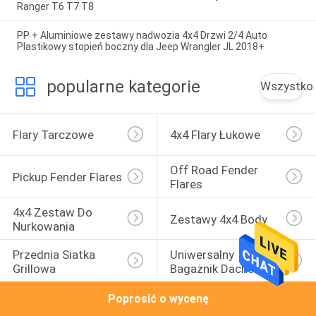
Ranger T6 T7 T8
PP + Aluminiowe zestawy nadwozia 4x4 Drzwi 2/4 Auto
Plastikowy stopień boczny dla Jeep Wrangler JL 2018+
popularne kategorie
Wszystko
Flary Tarczowe
4x4 Flary Łukowe
Off Road Fender 
Pickup Fender Flares
Flares
4x4 Zestaw Do 
Zestawy 4x4 Body
Nurkowania
Przednia Siatka 
Uniwersalny 
Grillowa
Bagażnik Dachowy
Poprosić o wycenę