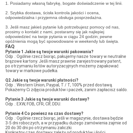
1. Posiadamy własną fabrykę, bogate doświadczenie w tej linii.
2. Szybka dostawa, ścisła kontrola jakości i ocena,
odpowiedzialna i przyjemna obsługa posprzedażna.
3. Jeśli masz jakieś pytanie lub potrzebujesz pomocy od nas,
prosimy o kontakt z nami, postaramy się jak najlepiej
odpowiedzieć na twoje pytania w ciągu 24 godzin;
pewne
opóźnienia mogą być spowodowane w weekendy lub święta.
FAQ
Pytanie 1
Jakie są twoje warunki pakowania?
Odp .: Ogólnie rzecz biorąc, pakujemy nasze towary w neutralne
brązowe kartony.
Jeśli masz prawnie zarejestrowany patent,
po otrzymaniu listów autoryzacyjnych możemy zapakować
towary w markowe pudełka.
Q2
Jakie są twoje warunki płatności?
Odp .: Western Union, Paypal, T / T, 100% przed dostawą.
Pokażemy Ci zdjęcia produktów i paczek,
zanim zapłacisz saldo.
Pytanie 3
Jakie są twoje warunki dostawy?
Odp .: EXW, FOB, CFR, CIF, DDU.
Pytanie 4
Co powiesz na czas dostawy?
Odp .: Ogólnie rzecz biorąc, jeśli w magazynie, dostawa będzie
3-5 dni roboczych, a w przypadku dużego zamówienia zajmie od
20 do 30 dni po otrzymaniu zaliczki.
Konkretny czas dostawy zależy
od produktów i ilości