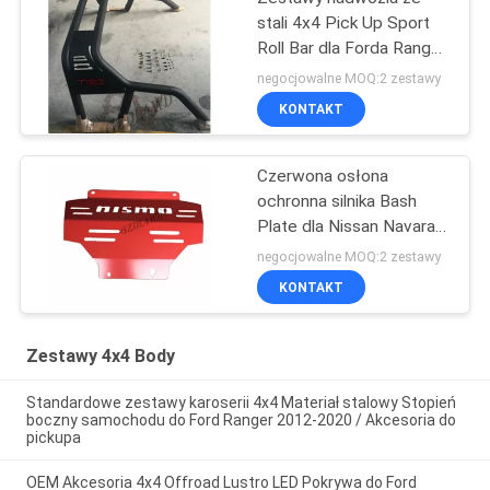
stali 4x4 Pick Up Sport
Roll Bar dla Forda Ranger
2012 2013 2014 2015
negocjowalne MOQ:2 zestawy
2016
KONTAKT
Czerwona osłona
ochronna silnika Bash
Plate dla Nissan Navara
NP300 2015 2018
negocjowalne MOQ:2 zestawy
KONTAKT
Zestawy 4x4 Body
Standardowe zestawy karoserii 4x4 Materiał stalowy Stopień
boczny samochodu do Ford Ranger 2012-2020 / Akcesoria do
pickupa
OEM Akcesoria 4x4 Offroad Lustro LED Pokrywa do Ford