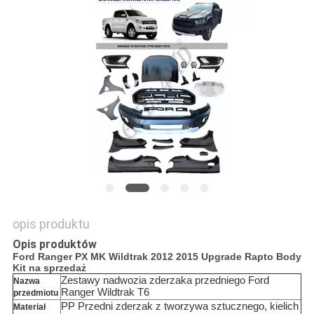
POPROSIĆ
O
WYCENĘ
SHOPPING
ONLINE
SITEMAP
PRIVACY
opis produktu
POLICY
Opis produktów
Ford Ranger PX MK Wildtrak 2012 2015 Upgrade Rapto Body
Kit na sprzedaż
Zestawy nadwozia zderzaka przedniego Ford
Nazwa
Ranger Wildtrak T6
przedmiotu
PP Przedni zderzak z tworzywa sztucznego, kielich
Materiał