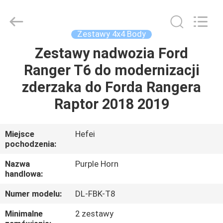
Horn
E-
Commerce
Co.,
Ltd..
Zestawy 4x4 Body
All
Rights
Zestawy nadwozia Ford
DOM
Reserved.
Ranger T6 do modernizacji
PRODUKTY
zderzaka do Forda Rangera
Raptor 2018 2019
FILMY
Miejsce
Hefei
pochodzenia:
O
NAS
Nazwa
Purple Horn
handlowa:
WYCIECZKA
Numer modelu:
DL-FBK-T8
PO
Minimalne
2 zestawy