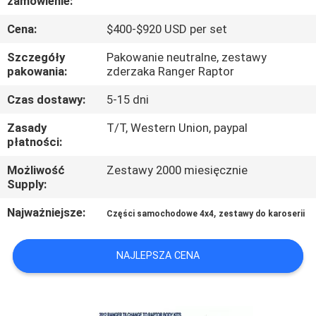
zamówienie:
FABRYCE
Cena:
$400-$920 USD per set
KONTROLA
Szczegóły
Pakowanie neutralne, zestawy
pakowania:
zderzaka Ranger Raptor
JAKOŚCI
Czas dostawy:
5-15 dni
SKONTAKTUJ
Zasady
T/T, Western Union, paypal
płatności:
SIĘ
Z
Możliwość
Zestawy 2000 miesięcznie
Supply:
NAMI
Najważniejsze:
,
Części samochodowe 4x4
zestawy do karoserii
AKTUALNOŚCI
NAJLEPSZA CENA
SPRAWY