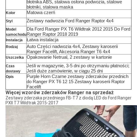
błotnika ABS, stalowa osłona podwozia, stalowe
błotniki, stalowa maska
Matowa czerń
Kolor
Zestawy nadwozia Ford Ranger Raptor 4x4
Styl
Dla Ford Ranger PX T6 Wildtrak 2012 2015 Do Ford
Model
Ranger Raptor 2018 2019
samochodu
Łatwa instalacja
Instalacja
Auto Części nadwozia 4x4, Zestawy karoserii
Rodzaj
Ranger Facelift, Akcesoria Ranger T6 4x4
Opakowanie Netrual, 2 zestawy w kartonie
Uszczelka
Jeśli w magazynie, 3-5 dni po otrzymaniu płatności;
Czas
Jeśli duże zamówienie, w ciągu 25 dni
dostawy
Purple Horn Czarne zestawy zderzaków przednich
Opis
do Ranger PX T6 12 15 Zestawy karoserii Raptor
Facelift
Więcej wzorów zderzaków Ranger na sprzedaż
Zestawy zderzaka przedniego FB-T7 z diodą LED do Ford Ranger
PXII T7 Wildtrak 2015-2017