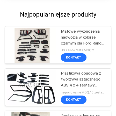
Najpopularniejsze produkty
Matowe wykończenia
nadwozia w kolorze
czarnym dla Ford Ranger
T6 T7 PX 2012
USD 43-52/sets MOQ:2
KONTAKT
Plastikowa obudowa z
tworzywa sztucznego
ABS 4 x 4 zestawy
karoserii do Navara
negocjowalne MOQ:10 zestawów
np300 / Auto Car
KONTAKT
Accessories
Zestawy nadwozia ze